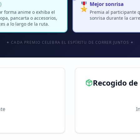
🎖️
)
Mejor sonrisa
or forma anime o exhiba el
Premia al participante q
opa, pancarta o accesorios,
sonrisa durante la carre
s a lo largo de la ruta.
✦ CADA PREMIO CELEBRA EL ESPÍRITU DE CORRER JUNTOS ✦
Recogido de
te
I