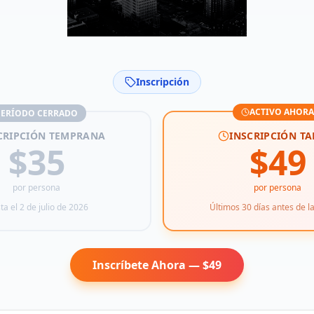
Inscripción
ACTIVO AHORA
PERÍODO CERRADO
CRIPCIÓN TEMPRANA
INSCRIPCIÓN TA
$
35
$
49
por persona
por persona
ta el
2 de julio de 2026
Últimos 30 días antes de l
Inscríbete Ahora — $
49