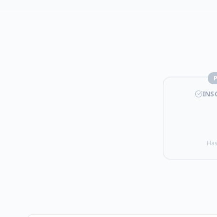
INS
Has