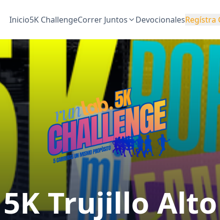
Inicio
5K Challenge
Correr Juntos
Devocionales
Regístra 
5K Trujillo Alto