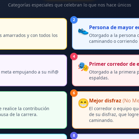
Categorías especiales que celebran lo que nos hace únicos
2
👟
Persona de mayor e
s amarrados y con todos los
Otorgado a la persona 
caminando o corriendo 
4
🎭
Primer corredor de 
la meta empujando a su niñ@
Otorgado a la primera 
espaldas.
6
😁
Mejor disfraz
(No Met
 realice la contribución
El corredor o equipo qu
usa de la carrera.
de su disfraz, que logre
caminando.
8