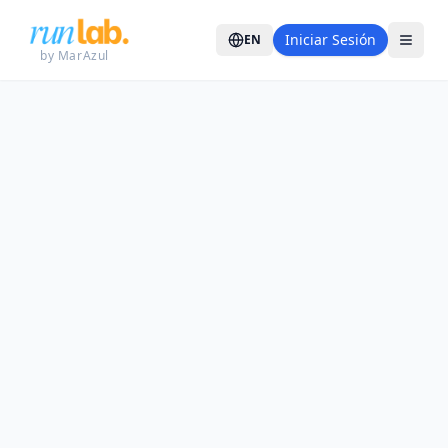
Iniciar Sesión
EN
by MarAzul