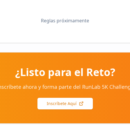
Reglas próximamente
¿Listo para el Reto?
nscríbete ahora y forma parte del RunLab 5K Challen
Inscríbete Aquí