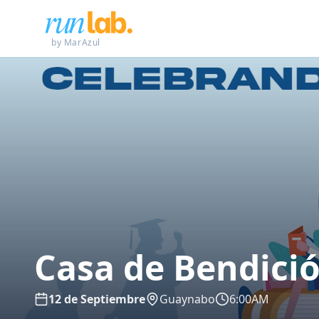
by MarAzul
Casa de Bendici
12 de Septiembre
Guaynabo
6:00AM