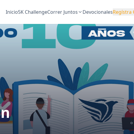
Inicio
5K Challenge
Correr Juntos
Devocionales
Regístra 
ón