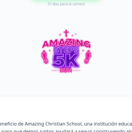
37
días para la carrera
eneficio de Amazing Christian School, una institución educat
a paso que demos juntos ayudará a seguir construyendo al