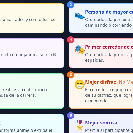
2
👟
Persona de mayor e
s amarrados y con todos los
Otorgado a la persona 
caminando o corriendo 
4
🎭
Primer corredor de 
la meta empujando a su niñ@
Otorgado a la primera 
espaldas.
6
😁
Mejor disfraz
(No Met
 realice la contribución
El corredor o equipo qu
usa de la carrera.
de su disfraz, que logre
caminando.
8
🎖️
)
Mejor sonrisa
or forma anime o exhiba el
Premia al participante q