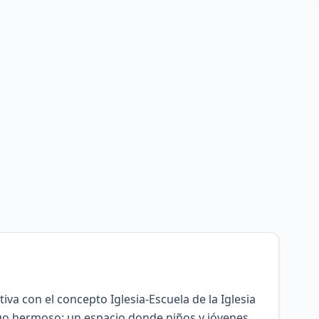
iva con el concepto Iglesia-Escuela de la Iglesia
go hermoso: un espacio donde niños y jóvenes