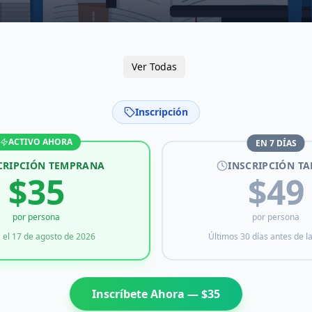
Ver Todas
Inscripción
ACTIVO AHORA
EN
7
DÍAS
CRIPCIÓN TEMPRANA
INSCRIPCIÓN TA
$
35
$
49
por persona
por persona
 el
17 de agosto de 2026
Últimos 30 días antes de l
Inscríbete Ahora — $
35