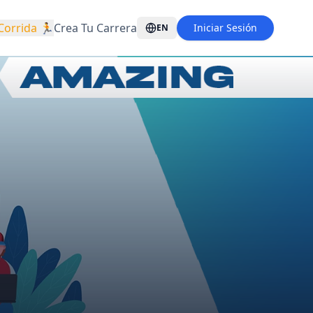
Corrida 🏃
Crea Tu Carrera
Iniciar Sesión
EN