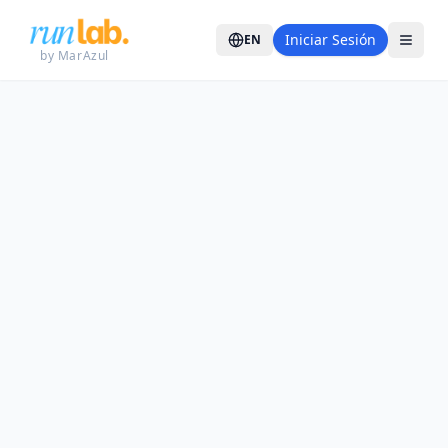
Iniciar Sesión
EN
by MarAzul