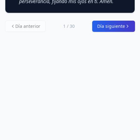
perseverancia, fijando mis ojos en ti. Amén.
Día anterior
1
/ 30
Día siguiente