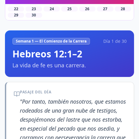
22
23
24
25
26
27
28
29
30
Día
1
de 30
Semana 1 — El Comienzo de la Carrera
Hebreos 12:1–2
La vida de fe es una carrera.
PASAJE DEL DÍA
"
Por tanto, también nosotros, que estamos
rodeados de una gran nube de testigos,
despojémonos del lastre que nos estorba,
en especial del pecado que nos asedia, y
corramos con perseverancia la carrera que