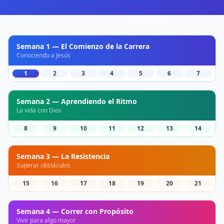
Semana 1 — El Comienzo de la Carrera
Conociendo a Jesús
1
2
3
4
5
6
7
Semana 2 — Aprendiendo el Ritmo
La vida con Dios
8
9
10
11
12
13
14
Semana 3 — La Resistencia
Superar obstáculos
15
16
17
18
19
20
21
Semana 4 — Correr con Propósito
Vivir para algo mayor